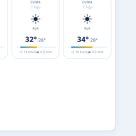
CUMA
CUMA
7 Ağu
7 Ağu
☀️
☀️
Açık
Açık
32°
34°
26°
26°
/
/
m
💨 14 km/s
🌧 0.0 mm
💨 16 km/s
🌧 0.0 mm