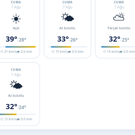
CUMA
CUMA
CUMA
7 Ağu
7 Ağu
7 Ağu
☀️
🌤️
⛅
Açık
Az bulutlu
Parçalı bulutlu
39°
33°
32°
28°
26°
25°
/
/
/
💨 21 km/s
🌧 0.0 mm
💨 15 km/s
🌧 0.0 mm
💨 15 km/s
🌧 0.0 m
CUMA
7 Ağu
🌤️
Az bulutlu
32°
24°
/
💨 15 km/s
🌧 0.0 mm