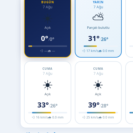
BUGÜN
YARIN
7 Ağu
7 Ağu
☀️
⛅
Açık
Parçalı bulutlu
0°
31°
0°
26°
/
/
💨 —
🌧 —
💨 17 km/s
🌧 0.0 mm
CUMA
CUMA
7 Ağu
7 Ağu
☀️
☀️
Açık
Açık
33°
39°
26°
28°
/
/
💨 16 km/s
🌧 0.0 mm
💨 25 km/s
🌧 0.0 mm