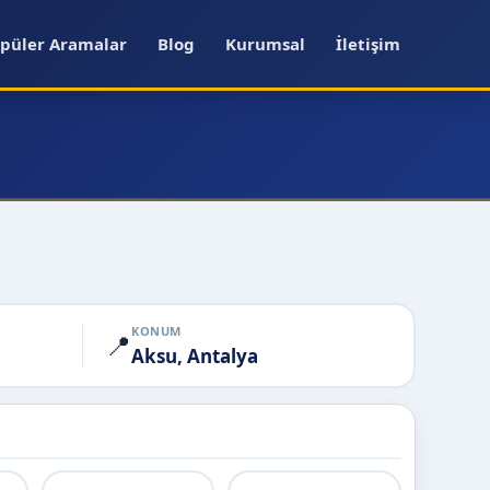
püler Aramalar
Blog
Kurumsal
İletişim
KONUM
📍
Aksu, Antalya