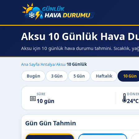
Aksu 10 Günlük Hava 
Aksu için 10 günlük hava durumu tahmini. Sıcaklık, yağı
Ana Sayfa
/
Antalya
/
Aksu
/
10 Günlük
Bugün
3 Gün
5 Gün
Haftalık
10 Gün
SÜRE
DÖNEM
📅
🌡️
10 gün
24°C
Gün Gün Tahmin