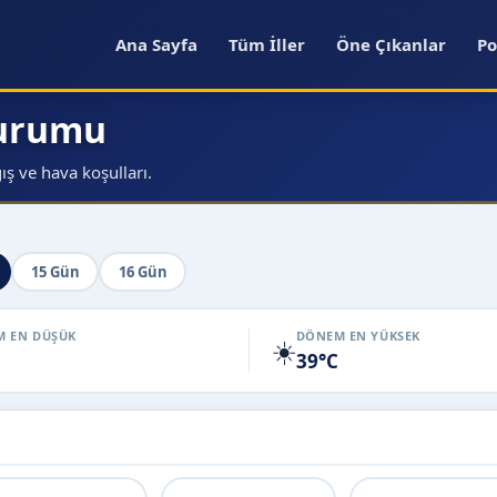
Ana Sayfa
Tüm İller
Öne Çıkanlar
Po
Durumu
ş ve hava koşulları.
15 Gün
16 Gün
 EN DÜŞÜK
DÖNEM EN YÜKSEK
☀️
39°C