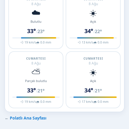
8 Ağu
8 Ağu
☁️
☀️
Bulutlu
Açık
33°
34°
23°
22°
/
/
💨 19 km/s
🌧 0.0 mm
💨 13 km/s
🌧 0.0 mm
CUMARTESI
CUMARTESI
8 Ağu
8 Ağu
⛅
☀️
Parçalı bulutlu
Açık
33°
34°
21°
21°
/
/
💨 19 km/s
🌧 0.0 mm
💨 17 km/s
🌧 0.0 mm
←
Polatlı Ana Sayfası