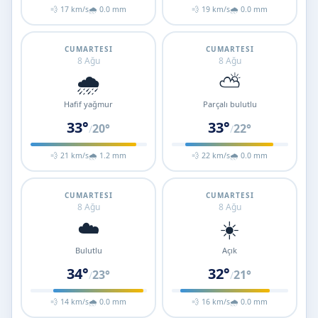
💨 17 km/s
🌧 0.0 mm
💨 19 km/s
🌧 0.0 mm
CUMARTESI
CUMARTESI
8 Ağu
8 Ağu
🌧️
⛅
Hafif yağmur
Parçalı bulutlu
33°
33°
20°
22°
/
/
💨 21 km/s
🌧 1.2 mm
💨 22 km/s
🌧 0.0 mm
CUMARTESI
CUMARTESI
8 Ağu
8 Ağu
☁️
☀️
Bulutlu
Açık
34°
32°
23°
21°
/
/
💨 14 km/s
🌧 0.0 mm
💨 16 km/s
🌧 0.0 mm