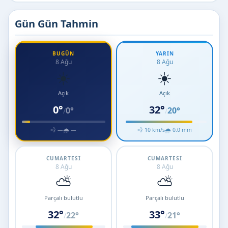
Gün Gün Tahmin
BUGÜN
YARIN
8 Ağu
8 Ağu
☀️
☀️
Açık
Açık
0°
32°
0°
20°
/
/
💨 —
🌧 —
💨 10 km/s
🌧 0.0 mm
CUMARTESI
CUMARTESI
8 Ağu
8 Ağu
⛅
⛅
Parçalı bulutlu
Parçalı bulutlu
32°
33°
22°
21°
/
/