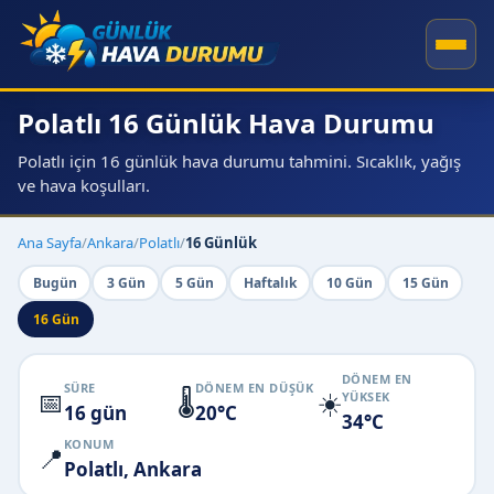
Polatlı 16 Günlük Hava Durumu
Polatlı için 16 günlük hava durumu tahmini. Sıcaklık, yağış
ve hava koşulları.
Ana Sayfa
/
Ankara
/
Polatlı
/
16 Günlük
Bugün
3 Gün
5 Gün
Haftalık
10 Gün
15 Gün
16 Gün
DÖNEM EN
SÜRE
DÖNEM EN DÜŞÜK
📅
🌡️
☀️
YÜKSEK
16 gün
20°C
34°C
KONUM
📍
Polatlı, Ankara