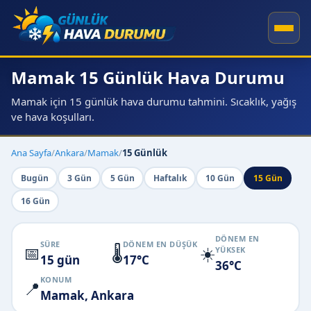
Mamak 15 Günlük Hava Durumu
Mamak için 15 günlük hava durumu tahmini. Sıcaklık, yağış
ve hava koşulları.
Ana Sayfa
/
Ankara
/
Mamak
/
15 Günlük
Bugün
3 Gün
5 Gün
Haftalık
10 Gün
15 Gün
16 Gün
DÖNEM EN
SÜRE
DÖNEM EN DÜŞÜK
📅
🌡️
☀️
YÜKSEK
15 gün
17°C
36°C
KONUM
📍
Mamak, Ankara