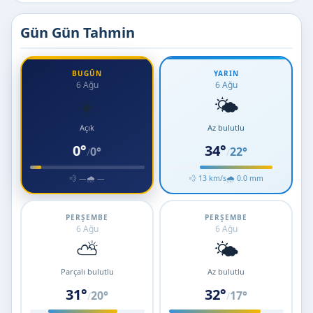
Gün Gün Tahmin
BUGÜN
YARIN
6 Ağu
6 Ağu
☀️
🌤️
Açık
Az bulutlu
0°
34°
0°
22°
/
/
💨 —
🌧 —
💨 13 km/s
🌧 0.0 mm
PERŞEMBE
PERŞEMBE
6 Ağu
6 Ağu
⛅
🌤️
Parçalı bulutlu
Az bulutlu
31°
32°
20°
17°
/
/