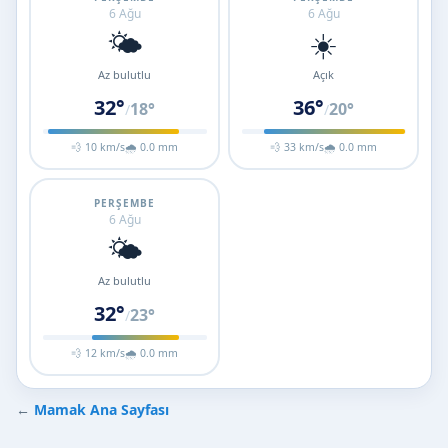
6 Ağu
6 Ağu
🌤️
☀️
Az bulutlu
Açık
32°
36°
18°
20°
/
/
💨 10 km/s
🌧 0.0 mm
💨 33 km/s
🌧 0.0 mm
PERŞEMBE
6 Ağu
🌤️
Az bulutlu
32°
23°
/
💨 12 km/s
🌧 0.0 mm
←
Mamak Ana Sayfası