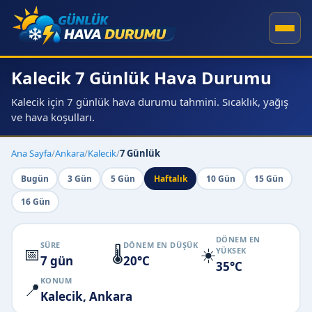
Kalecik 7 Günlük Hava Durumu
Kalecik için 7 günlük hava durumu tahmini. Sıcaklık, yağış
ve hava koşulları.
Ana Sayfa
/
Ankara
/
Kalecik
/
7 Günlük
Bugün
3 Gün
5 Gün
Haftalık
10 Gün
15 Gün
16 Gün
DÖNEM EN
SÜRE
DÖNEM EN DÜŞÜK
📅
🌡️
☀️
YÜKSEK
7 gün
20°C
35°C
KONUM
📍
Kalecik, Ankara