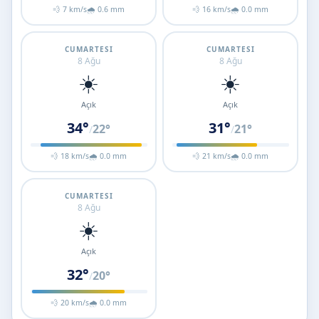
💨 7 km/s
🌧 0.6 mm
💨 16 km/s
🌧 0.0 mm
CUMARTESI
CUMARTESI
8 Ağu
8 Ağu
☀️
☀️
Açık
Açık
34°
31°
22°
21°
/
/
💨 18 km/s
🌧 0.0 mm
💨 21 km/s
🌧 0.0 mm
CUMARTESI
8 Ağu
☀️
Açık
32°
20°
/
💨 20 km/s
🌧 0.0 mm