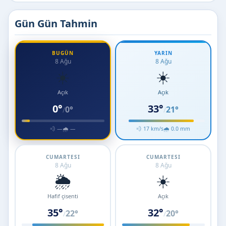
Gün Gün Tahmin
BUGÜN
YARIN
8 Ağu
8 Ağu
☀️
☀️
Açık
Açık
0°
33°
0°
21°
/
/
💨 —
🌧 —
💨 17 km/s
🌧 0.0 mm
CUMARTESI
CUMARTESI
8 Ağu
8 Ağu
🌦️
☀️
Hafif çisenti
Açık
35°
32°
22°
20°
/
/