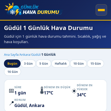
Güdül 1 Günlük Hava Durumu
Güdül için 1 günlük hava durumu tahmini. Sıcaklık, yağış ve
hava koşulları.
Ana Sayfa
/
Ankara
/
Güdül
/
1 Günlük
Bugün
3 Gün
5 Gün
Haftalık
10 Gün
15 Gün
16 Gün
DÖNEM EN
SÜRE
DÖNEM EN DÜŞÜK
📅
🌡️
☀️
YÜKSEK
1 gün
17°C
34°C
KONUM
📍
Güdül, Ankara