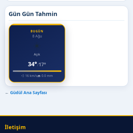
Gün Gün Tahmin
BUGÜN
8 Ağu
☀️
Açık
34°
17°
/
💨 16 km/s
🌧 0.0 mm
←
Güdül Ana Sayfası
İletişim