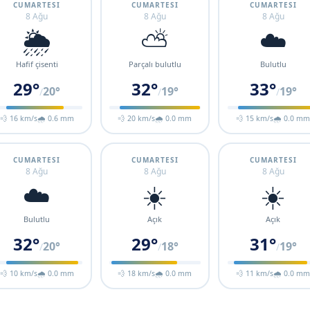
CUMARTESI
CUMARTESI
CUMARTESI
8 Ağu
8 Ağu
8 Ağu
🌦️
⛅
☁️
Hafif çisenti
Parçalı bulutlu
Bulutlu
29°
32°
33°
20°
19°
19°
/
/
/
💨 16 km/s
🌧 0.6 mm
💨 20 km/s
🌧 0.0 mm
💨 15 km/s
🌧 0.0 m
CUMARTESI
CUMARTESI
CUMARTESI
8 Ağu
8 Ağu
8 Ağu
☁️
☀️
☀️
Bulutlu
Açık
Açık
32°
29°
31°
20°
18°
19°
/
/
/
💨 10 km/s
🌧 0.0 mm
💨 18 km/s
🌧 0.0 mm
💨 11 km/s
🌧 0.0 m