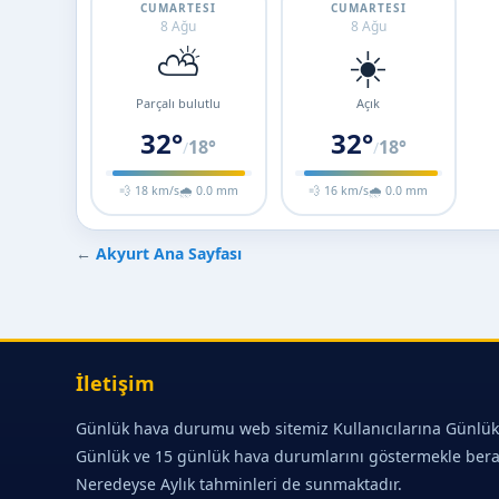
CUMARTESI
CUMARTESI
8 Ağu
8 Ağu
⛅
☀️
Parçalı bulutlu
Açık
32°
32°
18°
18°
/
/
💨 18 km/s
🌧 0.0 mm
💨 16 km/s
🌧 0.0 mm
←
Akyurt Ana Sayfası
İletişim
Günlük hava durumu web sitemiz Kullanıcılarına Günlük
Günlük ve 15 günlük hava durumlarını göstermekle ber
Neredeyse Aylık tahminleri de sunmaktadır.