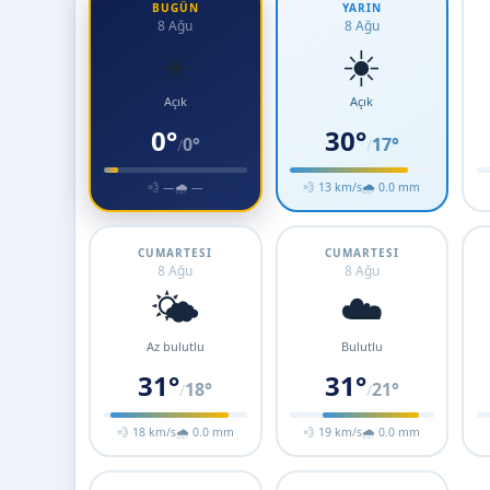
BUGÜN
YARIN
8 Ağu
8 Ağu
☀️
☀️
Açık
Açık
0°
30°
0°
17°
/
/
💨 —
🌧 —
💨 13 km/s
🌧 0.0 mm
CUMARTESI
CUMARTESI
8 Ağu
8 Ağu
🌤️
☁️
Az bulutlu
Bulutlu
31°
31°
18°
21°
/
/
💨 18 km/s
🌧 0.0 mm
💨 19 km/s
🌧 0.0 mm