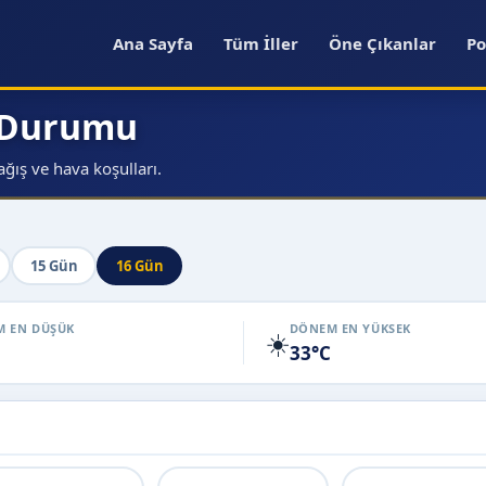
Ana Sayfa
Tüm İller
Öne Çıkanlar
Po
a Durumu
ğış ve hava koşulları.
15 Gün
16 Gün
 EN DÜŞÜK
DÖNEM EN YÜKSEK
☀️
33°C