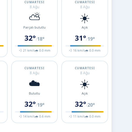
CUMARTESI
CUMARTESI
8 Ağu
8 Ağu
⛅
☀️
Parçalı bulutlu
Açık
32°
31°
18°
19°
/
/
m
💨 21 km/s
🌧 0.0 mm
💨 16 km/s
🌧 0.0 mm
CUMARTESI
CUMARTESI
8 Ağu
8 Ağu
☁️
☀️
Bulutlu
Açık
32°
32°
19°
20°
/
/
m
💨 14 km/s
🌧 0.6 mm
💨 11 km/s
🌧 0.0 mm