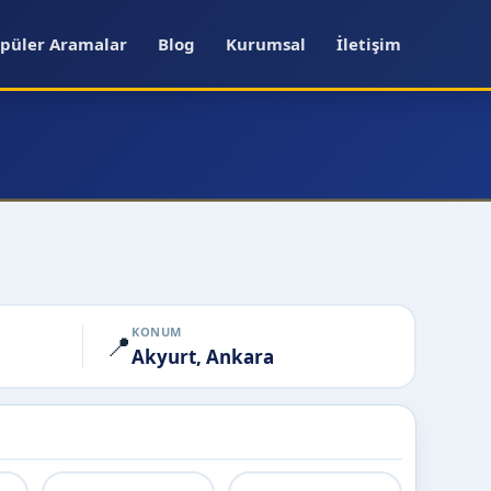
püler Aramalar
Blog
Kurumsal
İletişim
KONUM
📍
Akyurt, Ankara