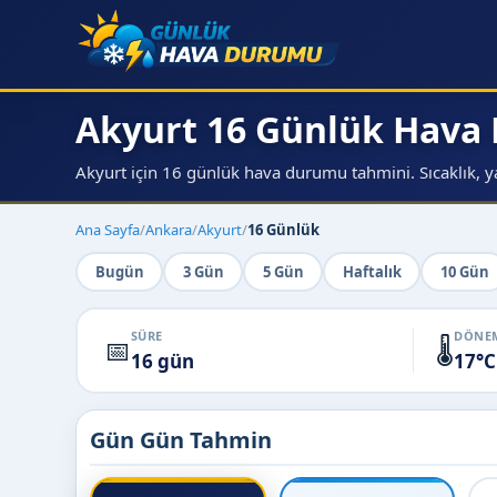
Akyurt 16 Günlük Hav
Akyurt için 16 günlük hava durumu tahmini. Sıcaklık, ya
Ana Sayfa
/
Ankara
/
Akyurt
/
16 Günlük
Bugün
3 Gün
5 Gün
Haftalık
10 Gün
SÜRE
DÖNEM
📅
🌡️
16 gün
17°C
Gün Gün Tahmin