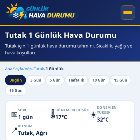
Tutak 1 Günlük Hava Durumu
Tutak için 1 günlük hava durumu tahmini. Sıcaklık, yağış ve
hava koşulları.
Ana Sayfa
/
Ağrı
/
Tutak
/
1 Günlük
Bugün
3 Gün
5 Gün
Haftalık
10 Gün
15 Gün
16 Gün
DÖNEM EN
SÜRE
DÖNEM EN DÜŞÜK
📅
🌡️
☀️
YÜKSEK
1 gün
17°C
32°C
KONUM
📍
Tutak, Ağrı