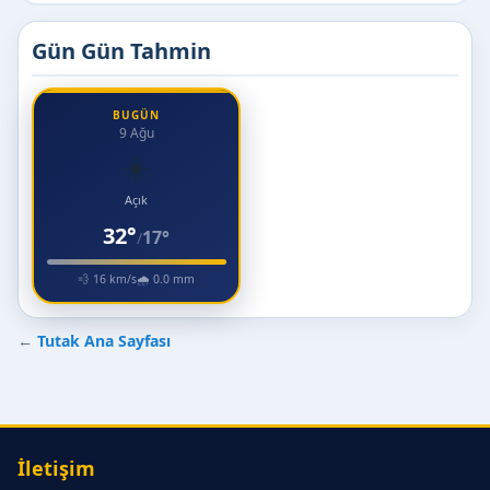
Gün Gün Tahmin
BUGÜN
9 Ağu
☀️
Açık
32°
17°
/
💨 16 km/s
🌧 0.0 mm
←
Tutak Ana Sayfası
İletişim