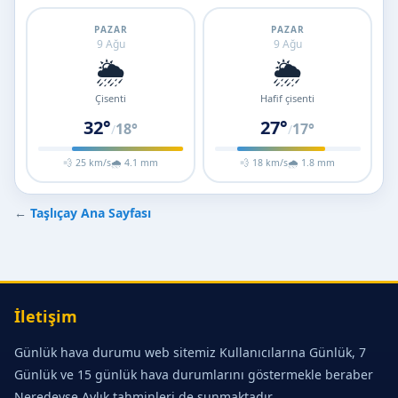
PAZAR
PAZAR
9 Ağu
9 Ağu
🌦️
🌦️
Çisenti
Hafif çisenti
32°
27°
18°
17°
/
/
💨 25 km/s
🌧 4.1 mm
💨 18 km/s
🌧 1.8 mm
←
Taşlıçay Ana Sayfası
İletişim
Günlük hava durumu web sitemiz Kullanıcılarına Günlük, 7
Günlük ve 15 günlük hava durumlarını göstermekle beraber
Neredeyse Aylık tahminleri de sunmaktadır.