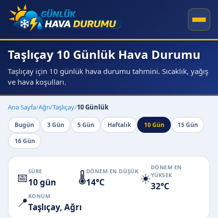
Taşlıçay 10 Günlük Hava Durumu
Taşlıçay için 10 günlük hava durumu tahmini. Sıcaklık, yağış
ve hava koşulları.
Ana Sayfa
/
Ağrı
/
Taşlıçay
/
10 Günlük
Bugün
3 Gün
5 Gün
Haftalık
10 Gün
15 Gün
16 Gün
DÖNEM EN
SÜRE
DÖNEM EN DÜŞÜK
📅
🌡️
☀️
YÜKSEK
10 gün
14°C
32°C
KONUM
📍
Taşlıçay, Ağrı