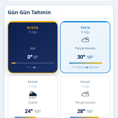
Gün Gün Tahmin
BUGÜN
YARIN
9 Ağu
9 Ağu
☀️
⛅
Açık
Parçalı bulutlu
0°
30°
0°
16°
/
/
💨 —
🌧 —
💨 13 km/s
🌧 0.0 mm
PAZAR
PAZAR
9 Ağu
9 Ağu
🌦️
⛅
Çisenti
Parçalı bulutlu
24°
28°
15°
16°
/
/