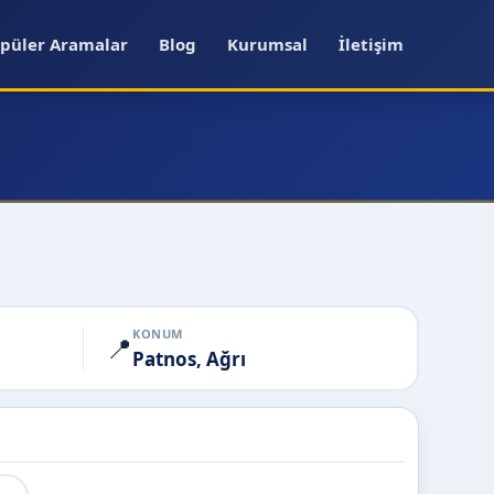
püler Aramalar
Blog
Kurumsal
İletişim
KONUM
📍
Patnos, Ağrı