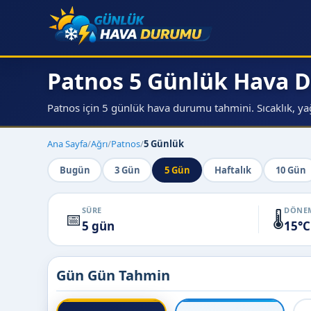
Patnos 5 Günlük Hava
Patnos için 5 günlük hava durumu tahmini. Sıcaklık, yağ
Ana Sayfa
/
Ağrı
/
Patnos
/
5 Günlük
Bugün
3 Gün
5 Gün
Haftalık
10 Gün
SÜRE
DÖNEM
📅
🌡️
5 gün
15°C
Gün Gün Tahmin