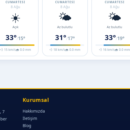
CUMARTESI
CUMARTESI
CUMARTESI
8 Ağu
8 Ağu
8 Ağu
☀️
🌤️
🌤️
Açık
Az bulutlu
Az bulutlu
33°
31°
33°
15°
17°
19°
/
/
/
💨 15 km/s
🌧 0.0 mm
💨 18 km/s
🌧 0.0 mm
💨 16 km/s
🌧 0.0 m
Kurumsal
Hakkımızda
, 7
İletişim
aber
Blog