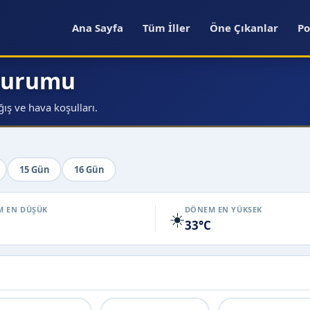
Ana Sayfa
Tüm İller
Öne Çıkanlar
Po
 Durumu
ış ve hava koşulları.
15 Gün
16 Gün
 EN DÜŞÜK
DÖNEM EN YÜKSEK
☀️
33°C