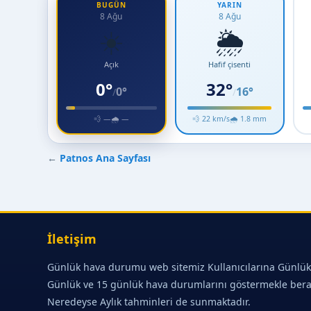
BUGÜN
YARIN
8 Ağu
8 Ağu
☀️
🌦️
Açık
Hafif çisenti
0°
32°
0°
16°
/
/
💨 —
🌧 —
💨 22 km/s
🌧 1.8 mm
←
Patnos Ana Sayfası
İletişim
Günlük hava durumu web sitemiz Kullanıcılarına Günlük
Günlük ve 15 günlük hava durumlarını göstermekle ber
Neredeyse Aylık tahminleri de sunmaktadır.