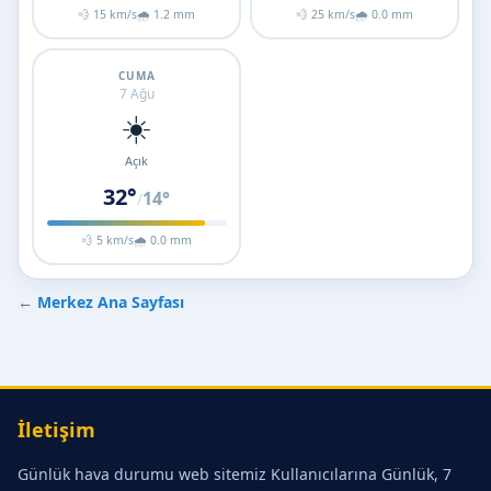
💨 15 km/s
🌧 1.2 mm
💨 25 km/s
🌧 0.0 mm
CUMA
7 Ağu
☀️
Açık
32°
14°
/
💨 5 km/s
🌧 0.0 mm
←
Merkez Ana Sayfası
İletişim
Günlük hava durumu web sitemiz Kullanıcılarına Günlük, 7