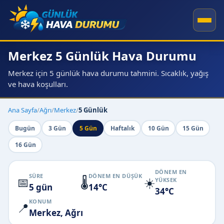
Merkez 5 Günlük Hava Durumu
Merkez için 5 günlük hava durumu tahmini. Sıcaklık, yağış
ve hava koşulları.
Ana Sayfa
/
Ağrı
/
Merkez
/
5 Günlük
Bugün
3 Gün
5 Gün
Haftalık
10 Gün
15 Gün
16 Gün
DÖNEM EN
SÜRE
DÖNEM EN DÜŞÜK
📅
🌡️
☀️
YÜKSEK
5 gün
14°C
34°C
KONUM
📍
Merkez, Ağrı