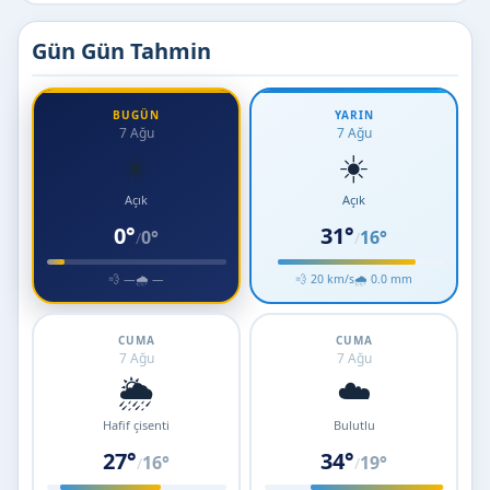
Gün Gün Tahmin
BUGÜN
YARIN
7 Ağu
7 Ağu
☀️
☀️
Açık
Açık
0°
31°
0°
16°
/
/
💨 —
🌧 —
💨 20 km/s
🌧 0.0 mm
CUMA
CUMA
7 Ağu
7 Ağu
🌦️
☁️
Hafif çisenti
Bulutlu
27°
34°
16°
19°
/
/