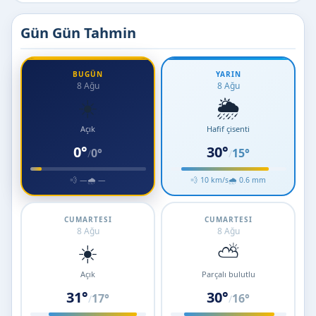
Gün Gün Tahmin
BUGÜN
YARIN
8 Ağu
8 Ağu
☀️
🌦️
Açık
Hafif çisenti
0°
30°
0°
15°
/
/
💨 —
🌧 —
💨 10 km/s
🌧 0.6 mm
CUMARTESI
CUMARTESI
8 Ağu
8 Ağu
☀️
⛅
Açık
Parçalı bulutlu
31°
30°
17°
16°
/
/