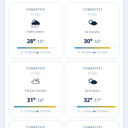
CUMARTESI
CUMARTESI
8 Ağu
8 Ağu
🌦️
🌤️
Hafif çisenti
Az bulutlu
28°
30°
15°
16°
/
/
💨 12 km/s
🌧 0.6 mm
💨 16 km/s
🌧 0.0 mm
CUMARTESI
CUMARTESI
8 Ağu
8 Ağu
⛅
🌤️
Parçalı bulutlu
Az bulutlu
31°
32°
14°
17°
/
/
💨 17 km/s
🌧 0.0 mm
💨 12 km/s
🌧 0.0 mm
CUMARTESI
CUMARTESI