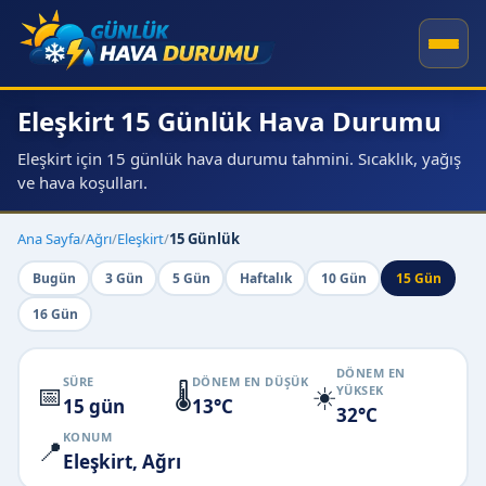
Eleşkirt 15 Günlük Hava Durumu
Eleşkirt için 15 günlük hava durumu tahmini. Sıcaklık, yağış
ve hava koşulları.
Ana Sayfa
/
Ağrı
/
Eleşkirt
/
15 Günlük
Bugün
3 Gün
5 Gün
Haftalık
10 Gün
15 Gün
16 Gün
DÖNEM EN
SÜRE
DÖNEM EN DÜŞÜK
📅
🌡️
☀️
YÜKSEK
15 gün
13°C
32°C
KONUM
📍
Eleşkirt, Ağrı