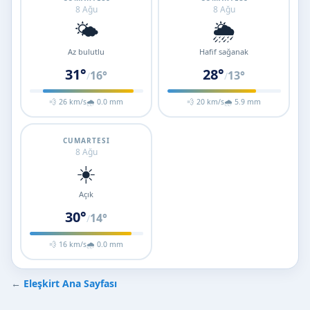
8 Ağu
8 Ağu
🌤️
🌦️
Az bulutlu
Hafif sağanak
31°
28°
16°
13°
/
/
💨 26 km/s
🌧 0.0 mm
💨 20 km/s
🌧 5.9 mm
CUMARTESI
8 Ağu
☀️
Açık
30°
14°
/
💨 16 km/s
🌧 0.0 mm
←
Eleşkirt Ana Sayfası