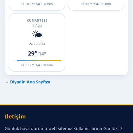
💨 10 km/s
🌧 0.0 mm
💨 9 km/s
🌧 0.6 mm
CUMARTESI
8 Ağu
🌤️
Az bulutlu
29°
14°
/
💨 17 km/s
🌧 0.0 mm
←
Diyadin Ana Sayfası
İletişim
Günlük hava durumu web sitemiz Kullanıcılarına Günlük, 7