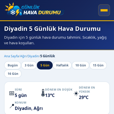
Diyadin 5 Günlük Hava Durumu
Diyadin için 5 günlük hava durumu tahmini. Sıcaklık, yağış
ve hava koşulları.
Ana Sayfa
/
Ağrı
/
Diyadin
/
5 Günlük
Bugün
3 Gün
5 Gün
Haftalık
10 Gün
15 Gün
16 Gün
DÖNEM EN
SÜRE
DÖNEM EN DÜŞÜK
📅
🌡️
☀️
YÜKSEK
5 gün
13°C
29°C
KONUM
📍
Diyadin, Ağrı