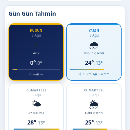
Gün Gün Tahmin
BUGÜN
YARIN
8 Ağu
8 Ağu
☀️
🌧️
Açık
Yoğun çisenti
0°
24°
0°
13°
/
/
💨 —
🌧 —
💨 21 km/s
🌧 5.4 mm
CUMARTESI
CUMARTESI
8 Ağu
8 Ağu
🌤️
🌦️
Az bulutlu
Hafif çisenti
28°
25°
13°
13°
/
/