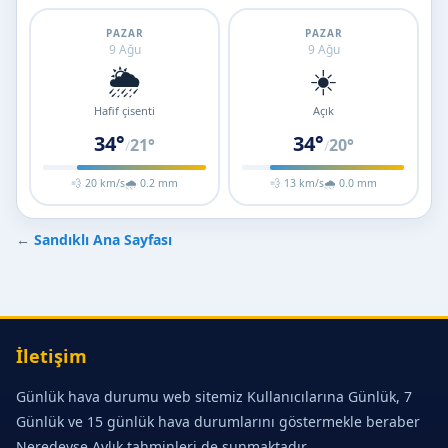
PAZAR
PAZAR
9 Ağu
9 Ağu
🌦️
☀️
Hafif çisenti
Açık
34°
34°
21°
20°
/
/
💨 20 km/s
🌧 0.2 mm
💨 13 km/s
🌧 0.0 mm
←
Sandıklı Ana Sayfası
İletişim
Günlük hava durumu web sitemiz Kullanıcılarına Günlük, 7
Günlük ve 15 günlük hava durumlarını göstermekle beraber
Neredeyse Aylık tahminleri de sunmaktadır.