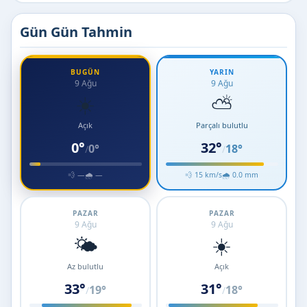
Gün Gün Tahmin
BUGÜN
YARIN
9 Ağu
9 Ağu
☀️
⛅
Açık
Parçalı bulutlu
0°
32°
0°
18°
/
/
💨 —
🌧 —
💨 15 km/s
🌧 0.0 mm
PAZAR
PAZAR
9 Ağu
9 Ağu
🌤️
☀️
Az bulutlu
Açık
33°
31°
19°
18°
/
/