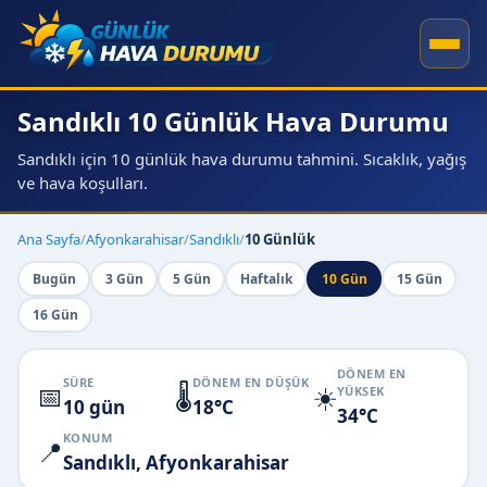
Sandıklı 10 Günlük Hava Durumu
Sandıklı için 10 günlük hava durumu tahmini. Sıcaklık, yağış
ve hava koşulları.
Ana Sayfa
/
Afyonkarahisar
/
Sandıklı
/
10 Günlük
Bugün
3 Gün
5 Gün
Haftalık
10 Gün
15 Gün
16 Gün
DÖNEM EN
SÜRE
DÖNEM EN DÜŞÜK
📅
🌡️
☀️
YÜKSEK
10 gün
18°C
34°C
KONUM
📍
Sandıklı, Afyonkarahisar