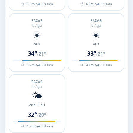
💨 13 km/s
🌧 0.0 mm
💨 16 km/s
🌧 0.0 mm
PAZAR
PAZAR
9 Ağu
9 Ağu
☀️
☀️
Açık
Açık
34°
33°
21°
21°
/
/
💨 12 km/s
🌧 0.0 mm
💨 14 km/s
🌧 0.0 mm
PAZAR
9 Ağu
🌤️
Az bulutlu
32°
20°
/
💨 11 km/s
🌧 0.0 mm