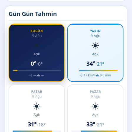
Gün Gün Tahmin
BUGÜN
YARIN
9 Ağu
9 Ağu
☀️
☀️
Açık
Açık
0°
34°
0°
21°
/
/
💨 —
🌧 —
💨 17 km/s
🌧 0.0 mm
PAZAR
PAZAR
9 Ağu
9 Ağu
☀️
☀️
Açık
Açık
31°
33°
18°
21°
/
/