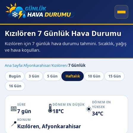
Kızılören 7 Günlük Hava Durumu
Kızılören için 7 günlük hava durumu tahmini. Sıcaklık, yağış
ve hava koşulları.
Ana Sayfa
/
Afyonkarahisar
/
Kızılören
/
7 Günlük
Bugün
3 Gün
5 Gün
Haftalık
10 Gün
15 Gün
16 Gün
DÖNEM EN
SÜRE
DÖNEM EN DÜŞÜK
📅
🌡️
☀️
YÜKSEK
7 gün
18°C
34°C
KONUM
📍
Kızılören, Afyonkarahisar