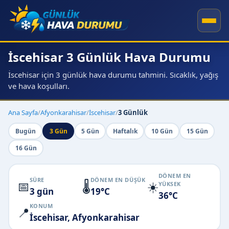
İscehisar 3 Günlük Hava Durumu
İscehisar için 3 günlük hava durumu tahmini. Sıcaklık, yağış
ve hava koşulları.
Ana Sayfa
/
Afyonkarahisar
/
İscehisar
/
3 Günlük
Bugün
3 Gün
5 Gün
Haftalık
10 Gün
15 Gün
16 Gün
DÖNEM EN
SÜRE
DÖNEM EN DÜŞÜK
📅
🌡️
☀️
YÜKSEK
3 gün
19°C
36°C
KONUM
📍
İscehisar, Afyonkarahisar