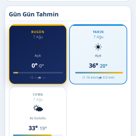
Gün Gün Tahmin
BUGÜN
YARIN
7 Ağu
7 Ağu
☀️
☀️
Açık
Açık
0°
36°
0°
20°
/
/
💨 —
🌧 —
💨 16 km/s
🌧 0.0 mm
CUMA
7 Ağu
🌤️
Az bulutlu
33°
19°
/