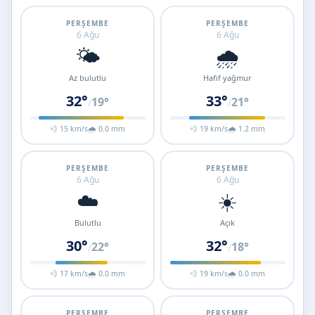
PERŞEMBE
PERŞEMBE
6 Ağu
6 Ağu
🌤️
🌧️
Az bulutlu
Hafif yağmur
32°
33°
19°
21°
/
/
💨 15 km/s
🌧 0.0 mm
💨 19 km/s
🌧 1.2 mm
PERŞEMBE
PERŞEMBE
6 Ağu
6 Ağu
☁️
☀️
Bulutlu
Açık
30°
32°
22°
18°
/
/
💨 17 km/s
🌧 0.0 mm
💨 19 km/s
🌧 0.0 mm
PERŞEMBE
PERŞEMBE