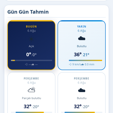
Gün Gün Tahmin
BUGÜN
YARIN
6 Ağu
6 Ağu
☀️
☁️
Açık
Bulutlu
0°
36°
0°
21°
/
/
💨 —
🌧 —
💨 9 km/s
🌧 0.0 mm
PERŞEMBE
PERŞEMBE
6 Ağu
6 Ağu
⛅
☁️
Parçalı bulutlu
Bulutlu
32°
32°
20°
20°
/
/