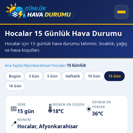
Hocalar 15 Günlük Hava Durumu
Hocalar için 15 günlük hava durumu tahmini. Sıcaklık, yağış
ve hava koşulları.
Ana Sayfa
/
Afyonkarahisar
/
Hocalar
/
15 Günlük
Bugün
3 Gün
5 Gün
Haftalık
10 Gün
15 Gün
16 Gün
DÖNEM EN
SÜRE
DÖNEM EN DÜŞÜK
📅
🌡️
☀️
YÜKSEK
15 gün
18°C
36°C
KONUM
📍
Hocalar, Afyonkarahisar