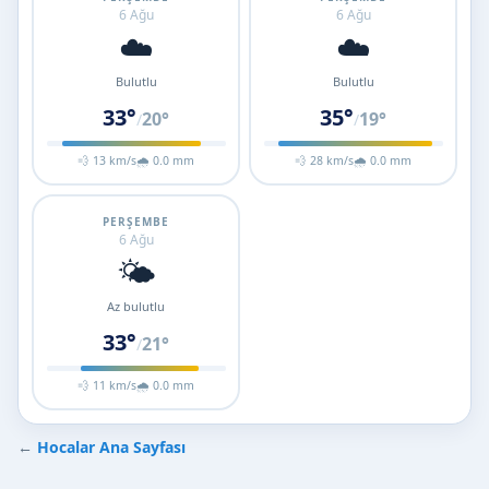
6 Ağu
6 Ağu
☁️
☁️
Bulutlu
Bulutlu
33°
35°
20°
19°
/
/
💨 13 km/s
🌧 0.0 mm
💨 28 km/s
🌧 0.0 mm
PERŞEMBE
6 Ağu
🌤️
Az bulutlu
33°
21°
/
💨 11 km/s
🌧 0.0 mm
←
Hocalar Ana Sayfası