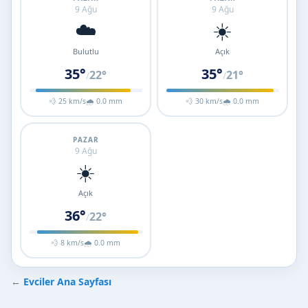
9 Ağu
9 Ağu
☁️
☀️
Bulutlu
Açık
35°
35°
22°
21°
/
/
💨 25 km/s
🌧 0.0 mm
💨 30 km/s
🌧 0.0 mm
PAZAR
9 Ağu
☀️
Açık
36°
22°
/
💨 8 km/s
🌧 0.0 mm
←
Evciler Ana Sayfası