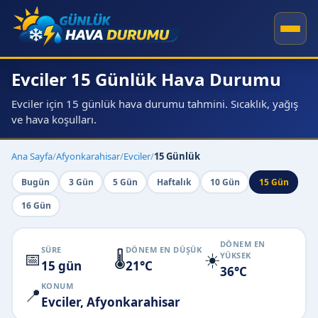
Evciler 15 Günlük Hava Durumu
Evciler için 15 günlük hava durumu tahmini. Sıcaklık, yağış
ve hava koşulları.
Ana Sayfa
/
Afyonkarahisar
/
Evciler
/
15 Günlük
Bugün
3 Gün
5 Gün
Haftalık
10 Gün
15 Gün
16 Gün
DÖNEM EN
SÜRE
DÖNEM EN DÜŞÜK
📅
🌡️
☀️
YÜKSEK
15 gün
21°C
36°C
KONUM
📍
Evciler, Afyonkarahisar