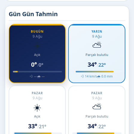
Gün Gün Tahmin
BUGÜN
YARIN
9 Ağu
9 Ağu
☀️
⛅
Açık
Parçalı bulutlu
0°
34°
0°
22°
/
/
💨 —
🌧 —
💨 14 km/s
🌧 0.0 mm
PAZAR
PAZAR
9 Ağu
9 Ağu
☀️
⛅
Açık
Parçalı bulutlu
33°
34°
21°
22°
/
/