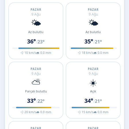
PAZAR
PAZAR
9 Ağu
9 Ağu
🌤️
🌤️
Az bulutlu
Az bulutlu
36°
35°
23°
21°
/
/
💨 10 km/s
🌧 0.0 mm
💨 18 km/s
🌧 0.0 mm
PAZAR
PAZAR
9 Ağu
9 Ağu
⛅
☀️
Parçalı bulutlu
Açık
33°
34°
22°
21°
/
/
💨 20 km/s
🌧 0.0 mm
💨 15 km/s
🌧 0.0 mm
PAZAR
PAZAR