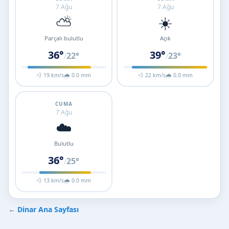
7 Ağu
7 Ağu
⛅
☀️
Parçalı bulutlu
Açık
36°
39°
22°
23°
/
/
💨 19 km/s
🌧 0.0 mm
💨 22 km/s
🌧 0.0 mm
CUMA
7 Ağu
☁️
Bulutlu
36°
25°
/
💨 13 km/s
🌧 0.0 mm
←
Dinar Ana Sayfası