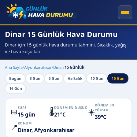
Dinar 15 Günlük Hava Durumu
Dinar için 15 günlük hava durumu tahmini. Sıcaklık, yağış
ve hava koşulları.
Ana Sayfa
/
Afyonkarahisar
/
Dinar
/
15 Günlük
Bugün
3 Gün
5 Gün
Haftalık
10 Gün
15 Gün
16 Gün
DÖNEM EN
SÜRE
DÖNEM EN DÜŞÜK
📅
🌡️
☀️
YÜKSEK
15 gün
21°C
39°C
KONUM
📍
Dinar, Afyonkarahisar