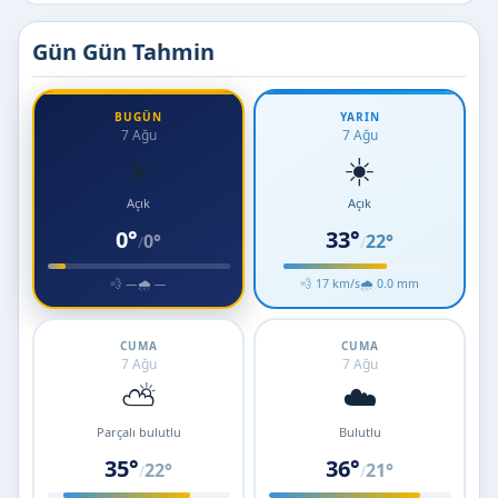
Gün Gün Tahmin
BUGÜN
YARIN
7 Ağu
7 Ağu
☀️
☀️
Açık
Açık
0°
33°
0°
22°
/
/
💨 —
🌧 —
💨 17 km/s
🌧 0.0 mm
CUMA
CUMA
7 Ağu
7 Ağu
⛅
☁️
Parçalı bulutlu
Bulutlu
35°
36°
22°
21°
/
/