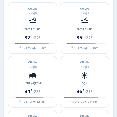
CUMA
CUMA
7 Ağu
7 Ağu
⛅
⛅
Parçalı bulutlu
Parçalı bulutlu
37°
35°
22°
22°
/
/
💨 12 km/s
🌧 0.0 mm
💨 15 km/s
🌧 0.0 mm
CUMA
CUMA
7 Ağu
7 Ağu
🌧️
☀️
Hafif yağmur
Açık
34°
36°
23°
21°
/
/
💨 10 km/s
🌧 3.3 mm
💨 9 km/s
🌧 0.0 mm
CUMA
CUMA