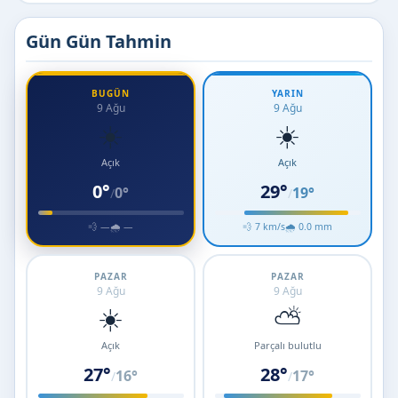
Gün Gün Tahmin
BUGÜN
YARIN
9 Ağu
9 Ağu
☀️
☀️
Açık
Açık
0°
29°
0°
19°
/
/
💨 —
🌧 —
💨 7 km/s
🌧 0.0 mm
PAZAR
PAZAR
9 Ağu
9 Ağu
☀️
⛅
Açık
Parçalı bulutlu
27°
28°
16°
17°
/
/