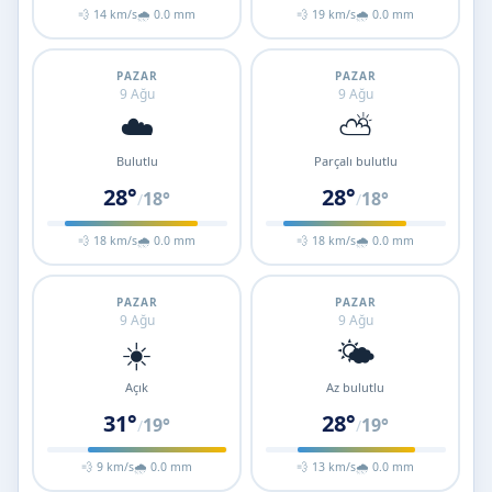
💨 14 km/s
🌧 0.0 mm
💨 19 km/s
🌧 0.0 mm
PAZAR
PAZAR
9 Ağu
9 Ağu
☁️
⛅
Bulutlu
Parçalı bulutlu
28°
28°
18°
18°
/
/
💨 18 km/s
🌧 0.0 mm
💨 18 km/s
🌧 0.0 mm
PAZAR
PAZAR
9 Ağu
9 Ağu
☀️
🌤️
Açık
Az bulutlu
31°
28°
19°
19°
/
/
💨 9 km/s
🌧 0.0 mm
💨 13 km/s
🌧 0.0 mm