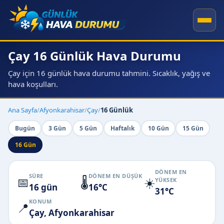
Çay 16 Günlük Hava Durumu
Çay için 16 günlük hava durumu tahmini. Sıcaklık, yağış ve
hava koşulları.
Ana Sayfa
/
Afyonkarahisar
/
Çay
/
16 Günlük
Bugün
3 Gün
5 Gün
Haftalık
10 Gün
15 Gün
16 Gün
DÖNEM EN
SÜRE
DÖNEM EN DÜŞÜK
📅
🌡️
☀️
YÜKSEK
16 gün
16°C
31°C
KONUM
📍
Çay, Afyonkarahisar