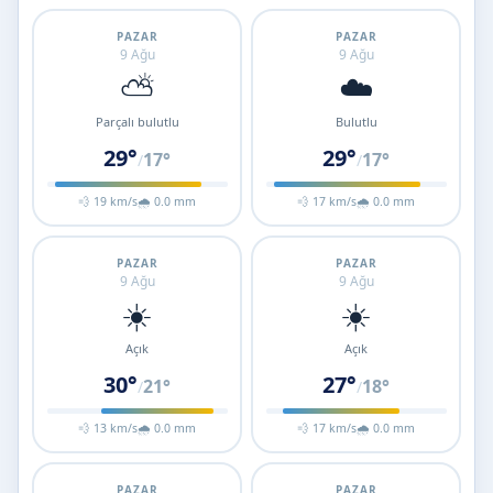
PAZAR
PAZAR
9 Ağu
9 Ağu
⛅
☁️
Parçalı bulutlu
Bulutlu
29°
29°
17°
17°
/
/
💨 19 km/s
🌧 0.0 mm
💨 17 km/s
🌧 0.0 mm
PAZAR
PAZAR
9 Ağu
9 Ağu
☀️
☀️
Açık
Açık
30°
27°
21°
18°
/
/
💨 13 km/s
🌧 0.0 mm
💨 17 km/s
🌧 0.0 mm
PAZAR
PAZAR