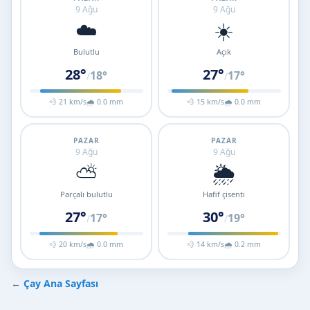
9 Ağu
9 Ağu
☁️
☀️
Bulutlu
Açık
28°
27°
18°
17°
/
/
💨 21 km/s
🌧 0.0 mm
💨 15 km/s
🌧 0.0 mm
PAZAR
PAZAR
9 Ağu
9 Ağu
⛅
🌦️
Parçalı bulutlu
Hafif çisenti
27°
30°
17°
19°
/
/
💨 20 km/s
🌧 0.0 mm
💨 14 km/s
🌧 0.2 mm
←
Çay Ana Sayfası