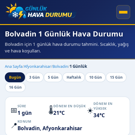
Bolvadin 1 Günlük Hava Durumu
Bolvadin için 1 günlük hava durumu tahmini. Sıcaklık, yağış
ve hava koşulları.
Ana Sayfa
/
Afyonkarahisar
/
Bolvadin
/
1 Günlük
Bugün
3 Gün
5 Gün
Haftalık
10 Gün
15 Gün
16 Gün
DÖNEM EN
SÜRE
DÖNEM EN DÜŞÜK
📅
🌡️
☀️
YÜKSEK
1 gün
21°C
34°C
KONUM
📍
Bolvadin, Afyonkarahisar