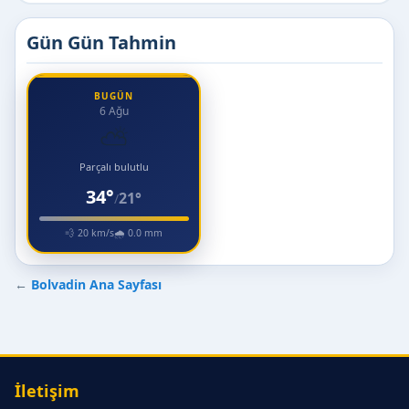
Gün Gün Tahmin
BUGÜN
6 Ağu
⛅
Parçalı bulutlu
34°
21°
/
💨 20 km/s
🌧 0.0 mm
←
Bolvadin Ana Sayfası
İletişim