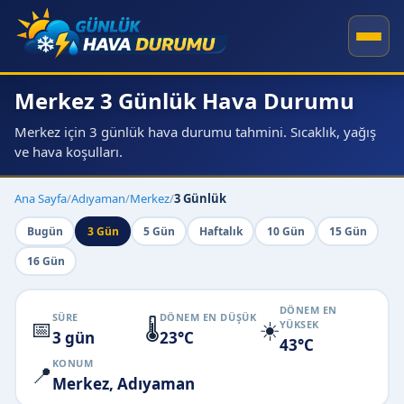
Merkez 3 Günlük Hava Durumu
Merkez için 3 günlük hava durumu tahmini. Sıcaklık, yağış
ve hava koşulları.
Ana Sayfa
/
Adıyaman
/
Merkez
/
3 Günlük
Bugün
3 Gün
5 Gün
Haftalık
10 Gün
15 Gün
16 Gün
DÖNEM EN
SÜRE
DÖNEM EN DÜŞÜK
📅
🌡️
☀️
YÜKSEK
3 gün
23°C
43°C
KONUM
📍
Merkez, Adıyaman