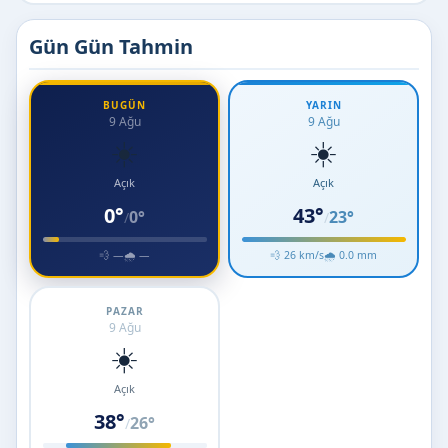
Gün Gün Tahmin
BUGÜN
YARIN
9 Ağu
9 Ağu
☀️
☀️
Açık
Açık
0°
43°
0°
23°
/
/
💨 —
🌧 —
💨 26 km/s
🌧 0.0 mm
PAZAR
9 Ağu
☀️
Açık
38°
26°
/