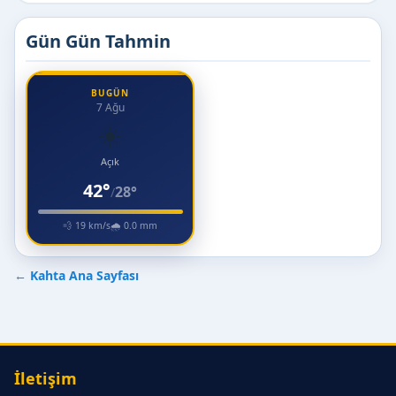
Gün Gün Tahmin
BUGÜN
7 Ağu
☀️
Açık
42°
28°
/
💨 19 km/s
🌧 0.0 mm
←
Kahta Ana Sayfası
İletişim