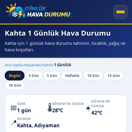
Kahta 1 Günlük Hava Durumu
Kahta için 1 günlük hava durumu tahmini. Sıcaklık, yağış ve
hava koşulları.
Ana Sayfa
/
Adıyaman
/
Kahta
/
1 Günlük
Bugün
3 Gün
5 Gün
Haftalık
10 Gün
15 Gün
16 Gün
DÖNEM EN
SÜRE
DÖNEM EN DÜŞÜK
📅
🌡️
☀️
YÜKSEK
1 gün
28°C
42°C
KONUM
📍
Kahta, Adıyaman