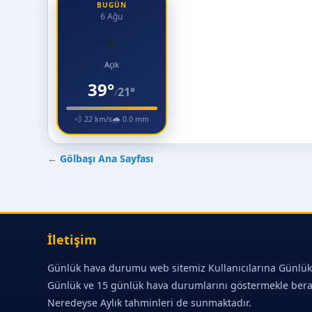
BUGÜN
6 Ağu
☀️
Açık
39°
21°
/
💨 22 km/s
🌧 0.0 mm
←
Gölbaşı Ana Sayfası
İletişim
Günlük hava durumu web sitemiz Kullanıcılarına Günlük
Günlük ve 15 günlük hava durumlarını göstermekle ber
Neredeyse Aylık tahminleri de sunmaktadır.