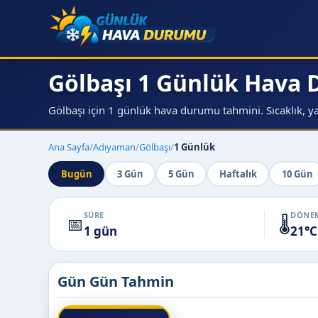
Gölbaşı 1 Günlük Hava
Gölbaşı için 1 günlük hava durumu tahmini. Sıcaklık, ya
Ana Sayfa
/
Adıyaman
/
Gölbaşı
/
1 Günlük
Bugün
3 Gün
5 Gün
Haftalık
10 Gün
SÜRE
DÖNEM
📅
🌡️
1 gün
21°C
Gün Gün Tahmin