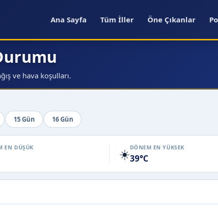
Ana Sayfa
Tüm İller
Öne Çıkanlar
Po
 Durumu
ğış ve hava koşulları.
15 Gün
16 Gün
 EN DÜŞÜK
DÖNEM EN YÜKSEK
☀️
39°C