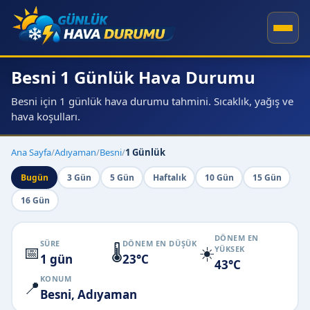
Besni 1 Günlük Hava Durumu
Besni için 1 günlük hava durumu tahmini. Sıcaklık, yağış ve
hava koşulları.
Ana Sayfa
/
Adıyaman
/
Besni
/
1 Günlük
Bugün
3 Gün
5 Gün
Haftalık
10 Gün
15 Gün
16 Gün
DÖNEM EN
SÜRE
DÖNEM EN DÜŞÜK
📅
🌡️
☀️
YÜKSEK
1 gün
23°C
43°C
KONUM
📍
Besni, Adıyaman