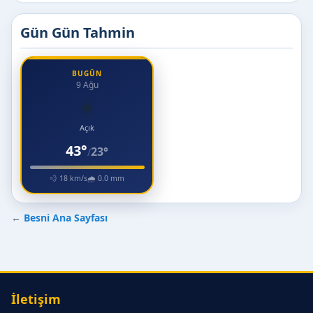
Gün Gün Tahmin
BUGÜN
9 Ağu
☀️
Açık
43°
23°
/
💨 18 km/s
🌧 0.0 mm
←
Besni Ana Sayfası
İletişim