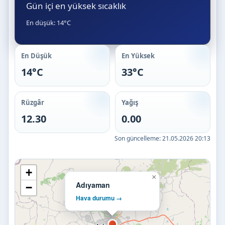
Gün içi en yüksek sıcaklık
En düşük: 14°C
En Düşük
En Yüksek
14°C
33°C
Rüzgâr
Yağış
12.30
0.00
Son güncelleme:
21.05.2026 20:13
+
×
Adıyaman
−
Hava durumu →