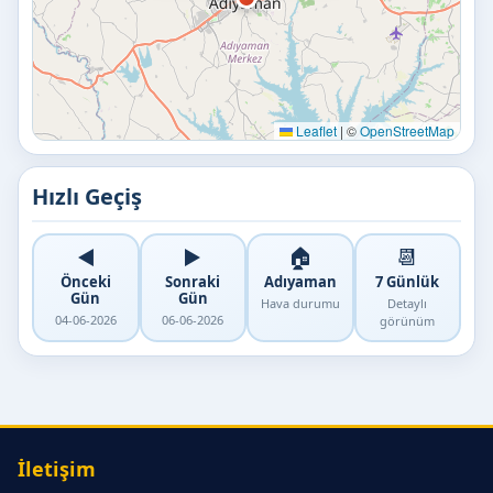
Leaflet
|
©
OpenStreetMap
Hızlı Geçiş
◀️
▶️
🏠
📆
Önceki
Sonraki
Adıyaman
7 Günlük
Gün
Gün
Hava durumu
Detaylı
04-06-2026
06-06-2026
görünüm
İletişim