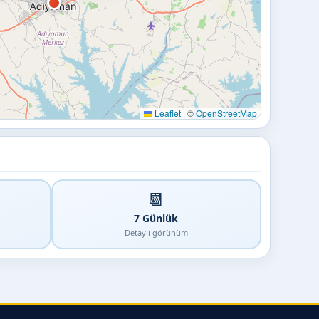
Leaflet
|
©
OpenStreetMap
📆
7 Günlük
Detaylı görünüm