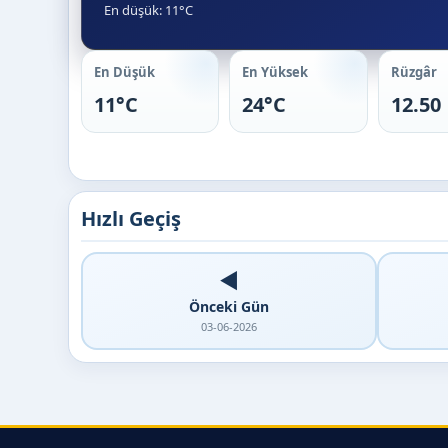
En düşük: 11°C
En Düşük
En Yüksek
Rüzgâr
11°C
24°C
12.50
Hızlı Geçiş
◀️
Önceki Gün
03-06-2026