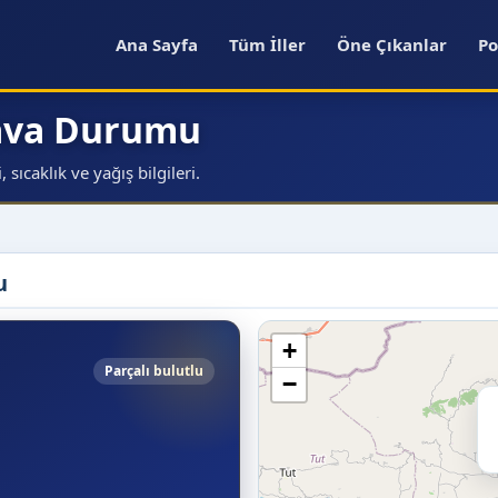
Ana Sayfa
Tüm İller
Öne Çıkanlar
Po
Hava Durumu
ıcaklık ve yağış bilgileri.
u
+
Parçalı bulutlu
−