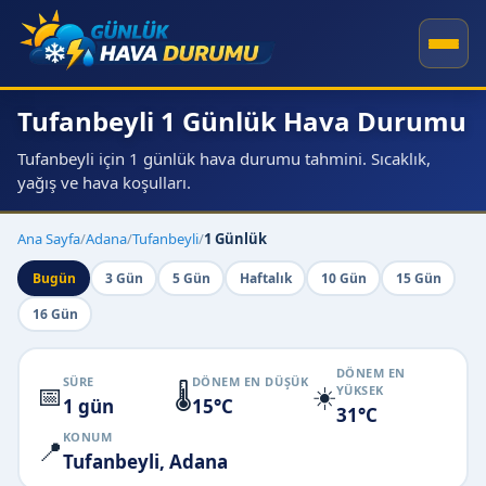
Tufanbeyli 1 Günlük Hava Durumu
Tufanbeyli için 1 günlük hava durumu tahmini. Sıcaklık,
yağış ve hava koşulları.
Ana Sayfa
/
Adana
/
Tufanbeyli
/
1 Günlük
Bugün
3 Gün
5 Gün
Haftalık
10 Gün
15 Gün
16 Gün
DÖNEM EN
SÜRE
DÖNEM EN DÜŞÜK
📅
🌡️
☀️
YÜKSEK
1 gün
15°C
31°C
KONUM
📍
Tufanbeyli, Adana