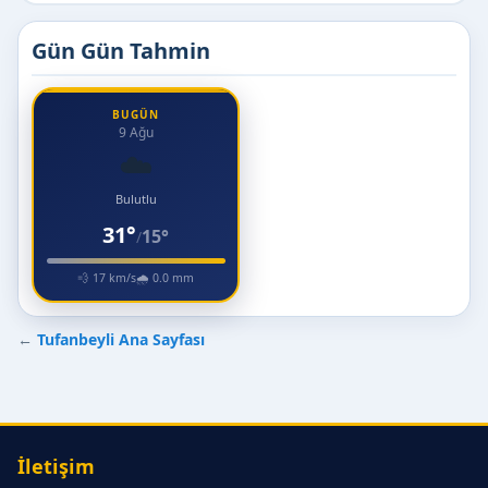
Gün Gün Tahmin
BUGÜN
9 Ağu
☁️
Bulutlu
31°
15°
/
💨 17 km/s
🌧 0.0 mm
←
Tufanbeyli Ana Sayfası
İletişim