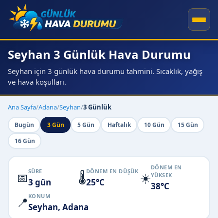
Seyhan 3 Günlük Hava Durumu
Seyhan için 3 günlük hava durumu tahmini. Sıcaklık, yağış
ve hava koşulları.
Ana Sayfa
/
Adana
/
Seyhan
/
3 Günlük
Bugün
3 Gün
5 Gün
Haftalık
10 Gün
15 Gün
16 Gün
DÖNEM EN
SÜRE
DÖNEM EN DÜŞÜK
📅
🌡️
☀️
YÜKSEK
3 gün
25°C
38°C
KONUM
📍
Seyhan, Adana