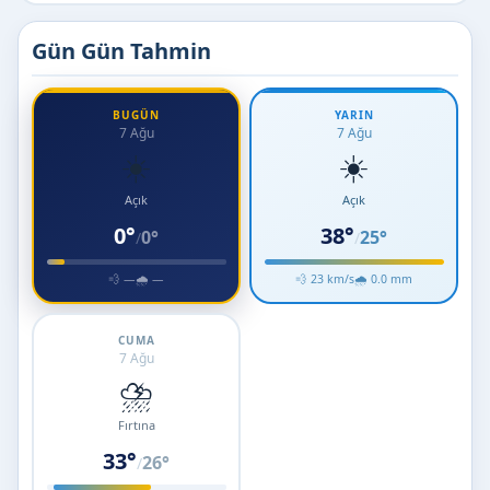
Gün Gün Tahmin
BUGÜN
YARIN
7 Ağu
7 Ağu
☀️
☀️
Açık
Açık
0°
38°
0°
25°
/
/
💨 —
🌧 —
💨 23 km/s
🌧 0.0 mm
CUMA
7 Ağu
⛈️
Fırtına
33°
26°
/