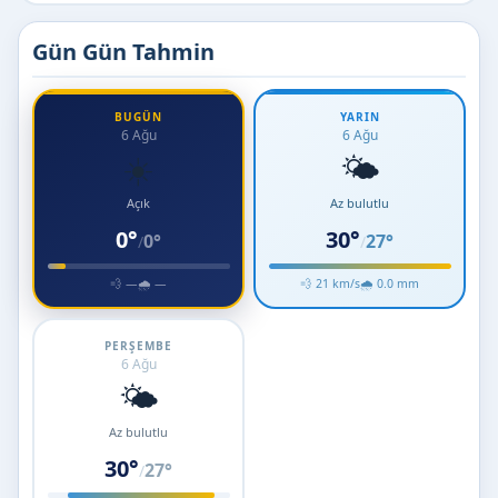
Gün Gün Tahmin
BUGÜN
YARIN
6 Ağu
6 Ağu
☀️
🌤️
Açık
Az bulutlu
0°
30°
0°
27°
/
/
💨 —
🌧 —
💨 21 km/s
🌧 0.0 mm
PERŞEMBE
6 Ağu
🌤️
Az bulutlu
30°
27°
/