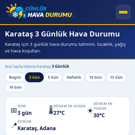
Karataş 3 Günlük Hava Durumu
Karataş için 3 günlük hava durumu tahmini. Sıcaklık, yağış
ve hava koşulları.
Ana Sayfa
/
Adana
/
Karataş
/
3 Günlük
Bugün
3 Gün
5 Gün
Haftalık
10 Gün
15 Gün
16 Gün
DÖNEM EN
SÜRE
DÖNEM EN DÜŞÜK
📅
🌡️
☀️
YÜKSEK
3 gün
27°C
30°C
KONUM
📍
Karataş, Adana