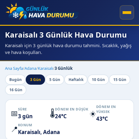
Karaisalı 3 Günlük Hava Durumu
Karaisalı için 3 günlük hava durumu tahmini. Sıcaklık, yağış
ve hava koşulları.
Ana Sayfa
/
Adana
/
Karaisalı
/
3 Günlük
Bugün
3 Gün
5 Gün
Haftalık
10 Gün
15 Gün
16 Gün
DÖNEM EN
SÜRE
DÖNEM EN DÜŞÜK
📅
🌡️
☀️
YÜKSEK
3 gün
24°C
43°C
KONUM
📍
Karaisalı, Adana