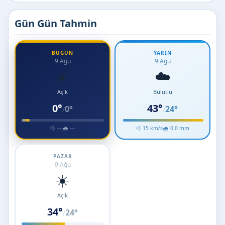
Gün Gün Tahmin
BUGÜN
YARIN
9 Ağu
9 Ağu
☀️
☁️
Açık
Bulutlu
0°
43°
0°
24°
/
/
💨 —
🌧 —
💨 15 km/s
🌧 0.0 mm
PAZAR
9 Ağu
☀️
Açık
34°
24°
/