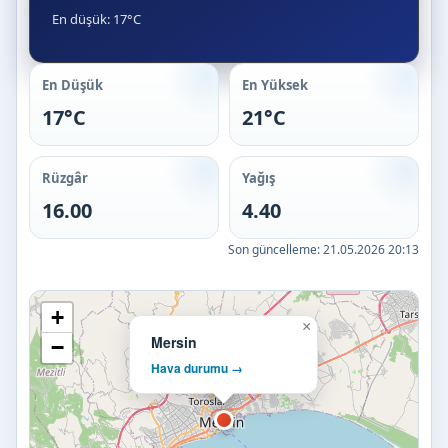
En düşük: 17°C
En Düşük
En Yüksek
17°C
21°C
Rüzgâr
Yağış
16.00
4.40
Son güncelleme:
21.05.2026 20:13
+
×
Mersin
−
Hava durumu →