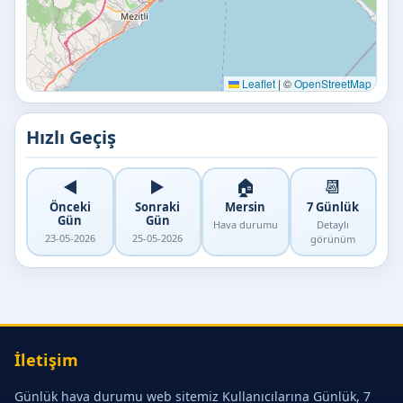
Leaflet
|
©
OpenStreetMap
Hızlı Geçiş
◀️
▶️
🏠
📆
Önceki
Sonraki
Mersin
7 Günlük
Gün
Gün
Hava durumu
Detaylı
23-05-2026
25-05-2026
görünüm
İletişim
Günlük hava durumu web sitemiz Kullanıcılarına Günlük, 7