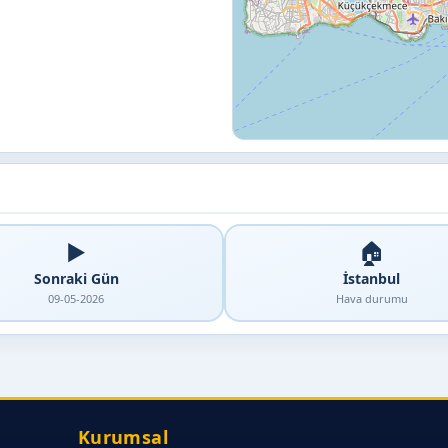
▶️
🏠
Sonraki Gün
İstanbul
09-05-2026
Hava durumu
Kurumsal