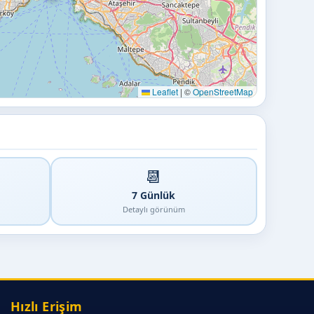
Leaflet
|
©
OpenStreetMap
📆
7 Günlük
Detaylı görünüm
Hızlı Erişim