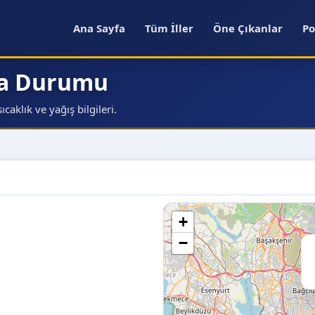
Ana Sayfa
Tüm İller
Öne Çıkanlar
Po
va Durumu
aklık ve yağış bilgileri.
+
−