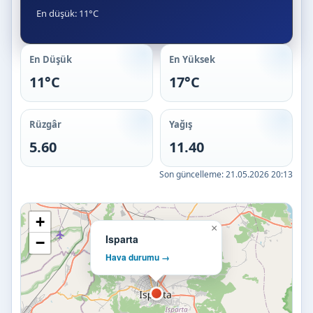
En düşük: 11°C
En Düşük
En Yüksek
11°C
17°C
Rüzgâr
Yağış
5.60
11.40
Son güncelleme:
21.05.2026 20:13
+
×
Isparta
−
Hava durumu →