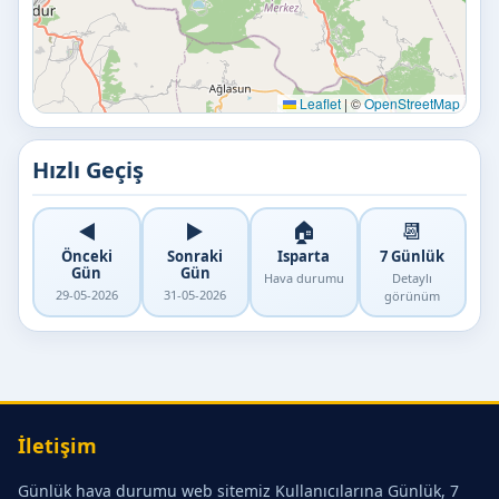
Leaflet
|
©
OpenStreetMap
Hızlı Geçiş
◀️
▶️
🏠
📆
Önceki
Sonraki
Isparta
7 Günlük
Gün
Gün
Hava durumu
Detaylı
29-05-2026
31-05-2026
görünüm
İletişim
Günlük hava durumu web sitemiz Kullanıcılarına Günlük, 7