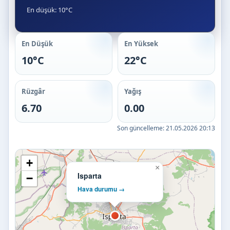
En düşük: 10°C
En Düşük
En Yüksek
10°C
22°C
Rüzgâr
Yağış
6.70
0.00
Son güncelleme:
21.05.2026 20:13
+
×
Isparta
−
Hava durumu →