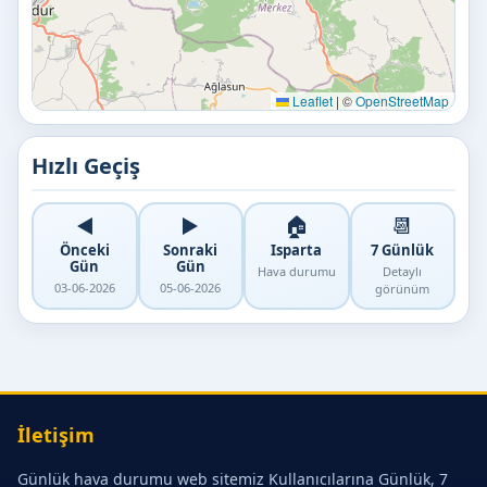
Leaflet
|
©
OpenStreetMap
Hızlı Geçiş
◀️
▶️
🏠
📆
Önceki
Sonraki
Isparta
7 Günlük
Gün
Gün
Hava durumu
Detaylı
03-06-2026
05-06-2026
görünüm
İletişim
Günlük hava durumu web sitemiz Kullanıcılarına Günlük, 7