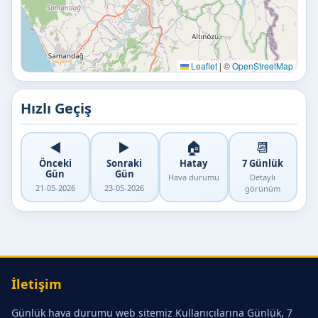
Leaflet
|
©
OpenStreetMap
Hızlı Geçiş
◀️
▶️
🏠
📆
Önceki
Sonraki
Hatay
7 Günlük
Gün
Gün
Hava durumu
Detaylı
21-05-2026
23-05-2026
görünüm
İletişim
Günlük hava durumu web sitemiz Kullanıcılarına Günlük, 7