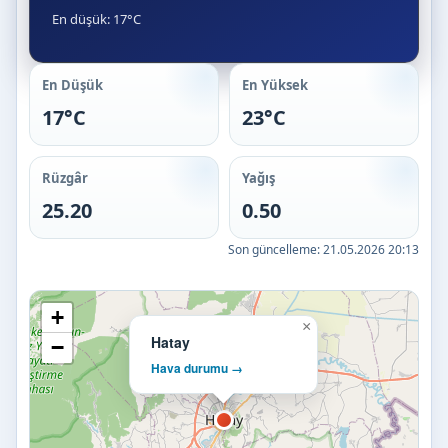
En düşük: 17°C
En Düşük
En Yüksek
17°C
23°C
Rüzgâr
Yağış
25.20
0.50
Son güncelleme:
21.05.2026 20:13
+
×
Hatay
−
Hava durumu →