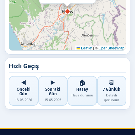
Leaflet
|
©
OpenStreetMap
Hızlı Geçiş
◀️
▶️
🏠
📆
Önceki
Sonraki
Hatay
7 Günlük
Gün
Gün
Hava durumu
Detaylı
13-05-2026
15-05-2026
görünüm