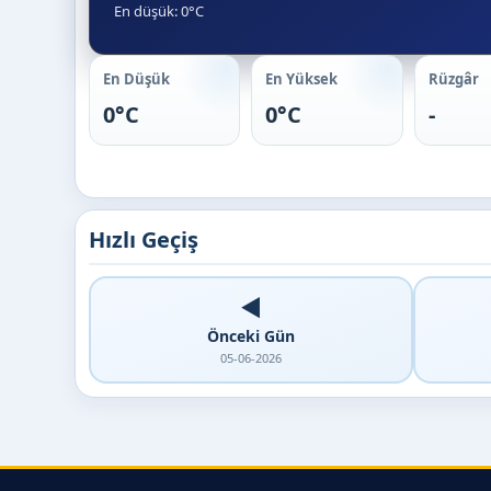
En düşük: 0°C
En Düşük
En Yüksek
Rüzgâr
0°C
0°C
-
Hızlı Geçiş
◀️
Önceki Gün
05-06-2026