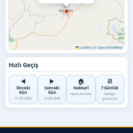
Leaflet
|
©
OpenStreetMap
Hızlı Geçiş
◀️
▶️
🏠
📆
Önceki
Sonraki
Hakkari
7 Günlük
Gün
Gün
Hava durumu
Detaylı
11-05-2026
13-05-2026
görünüm