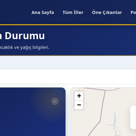
Ana Sayfa
Tüm İller
Öne Çıkanlar
Po
va Durumu
aklık ve yağış bilgileri.
+
-
−