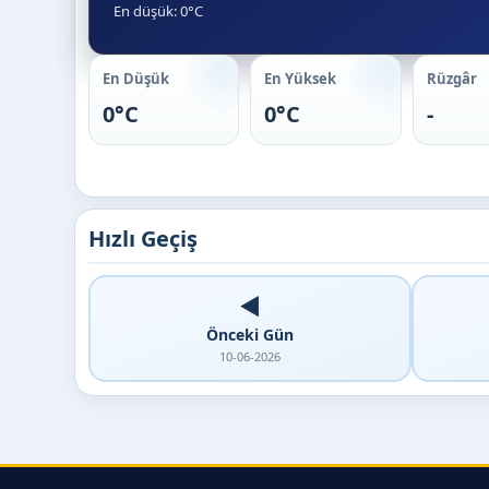
En düşük: 0°C
En Düşük
En Yüksek
Rüzgâr
0°C
0°C
-
Hızlı Geçiş
◀️
Önceki Gün
10-06-2026