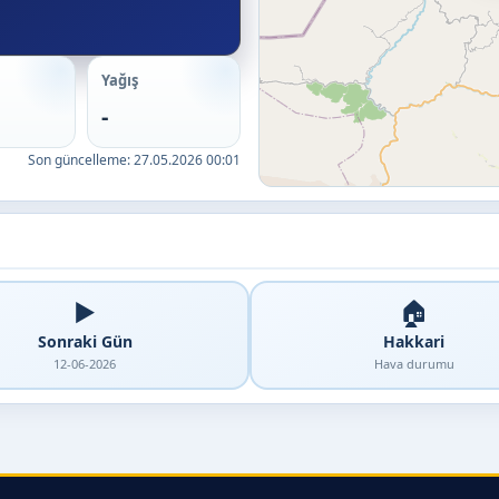
Yağış
-
Son güncelleme:
27.05.2026 00:01
▶️
🏠
Sonraki Gün
Hakkari
12-06-2026
Hava durumu