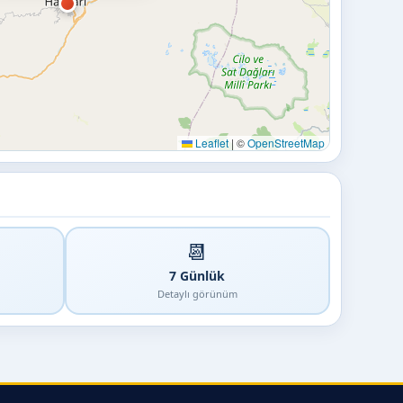
Leaflet
|
©
OpenStreetMap
📆
7 Günlük
Detaylı görünüm