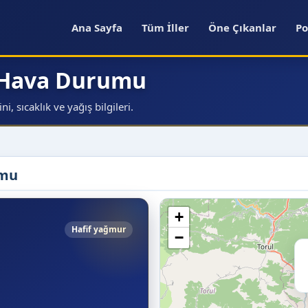
Ana Sayfa
Tüm İller
Öne Çıkanlar
Po
 Hava Durumu
 sıcaklık ve yağış bilgileri.
umu
+
Hafif yağmur
−