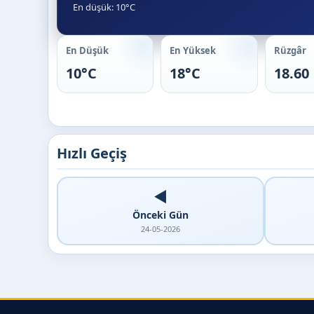
En düşük: 10°C
En Düşük
En Yüksek
Rüzgâr
10°C
18°C
18.60
Hızlı Geçiş
◀️
Önceki Gün
24-05-2026