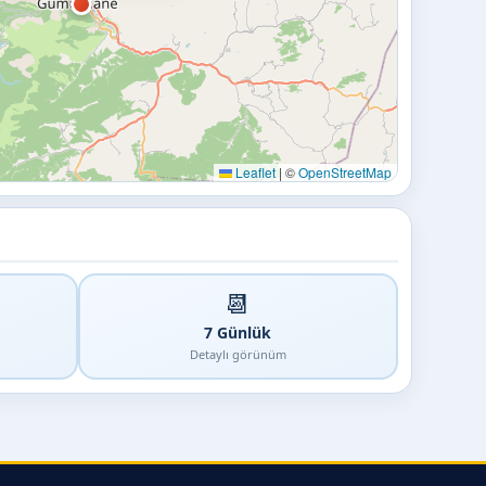
Leaflet
|
©
OpenStreetMap
📆
7 Günlük
Detaylı görünüm