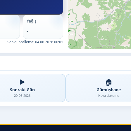
Yağış
-
Son güncelleme:
04.06.2026 00:01
▶️
🏠
Sonraki Gün
Gümüşhane
20-06-2026
Hava durumu