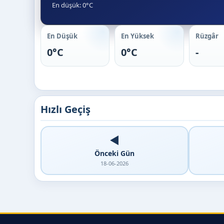
En düşük: 0°C
En Düşük
En Yüksek
Rüzgâr
0°C
0°C
-
Hızlı Geçiş
◀️
Önceki Gün
18-06-2026