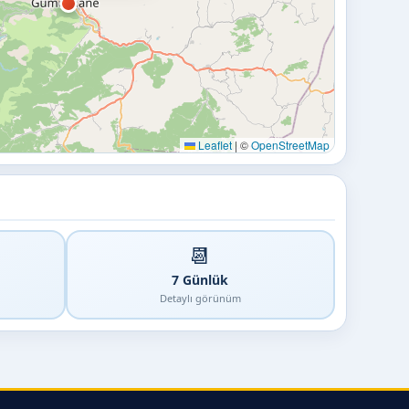
Leaflet
|
©
OpenStreetMap
📆
7 Günlük
Detaylı görünüm