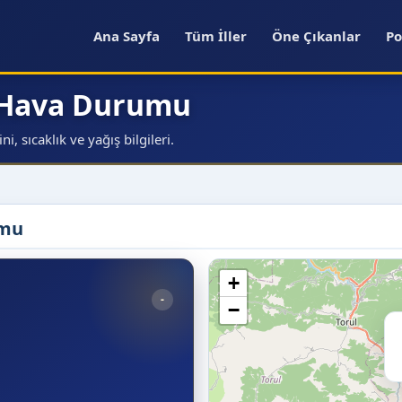
Ana Sayfa
Tüm İller
Öne Çıkanlar
Po
 Hava Durumu
 sıcaklık ve yağış bilgileri.
umu
+
-
−