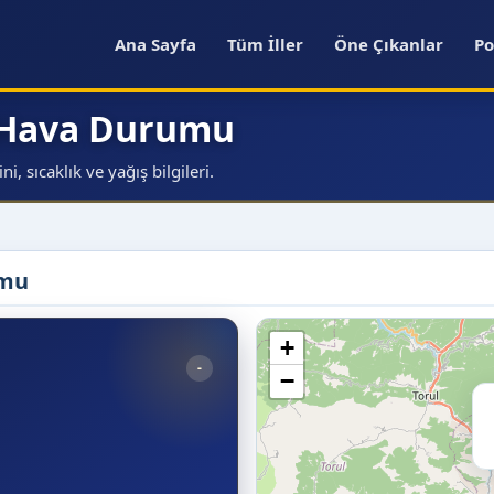
Ana Sayfa
Tüm İller
Öne Çıkanlar
Po
 Hava Durumu
 sıcaklık ve yağış bilgileri.
umu
+
-
−