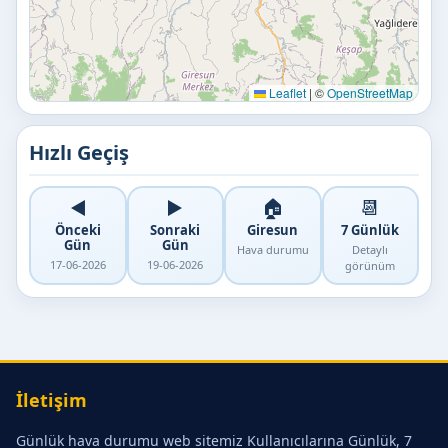
Leaflet
|
©
OpenStreetMap
Hızlı Geçiş
◀️
▶️
🏠
📆
Önceki
Sonraki
Giresun
7 Günlük
Gün
Gün
Hava durumu
Detaylı
17-06-2026
19-06-2026
görünüm
İletişim
Günlük hava durumu web sitemiz Kullanıcılarına Günlük, 7