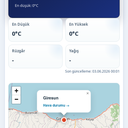
En düşük: 0°C
En Düşük
En Yüksek
0°C
0°C
Rüzgâr
Yağış
-
-
Son güncelleme:
03.06.2026 00:01
+
×
Giresun
−
Hava durumu →