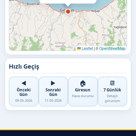
Leaflet
|
©
OpenStreetMap
Hızlı Geçiş
◀️
▶️
🏠
📆
Önceki
Sonraki
Giresun
7 Günlük
Gün
Gün
Hava durumu
Detaylı
09-05-2026
11-05-2026
görünüm