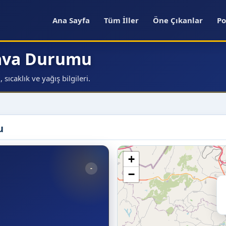
Ana Sayfa
Tüm İller
Öne Çıkanlar
Po
Hava Durumu
ıcaklık ve yağış bilgileri.
u
+
-
−