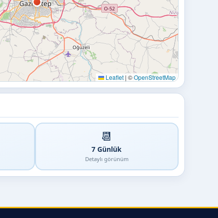
Leaflet
|
©
OpenStreetMap
📆
7 Günlük
Detaylı görünüm