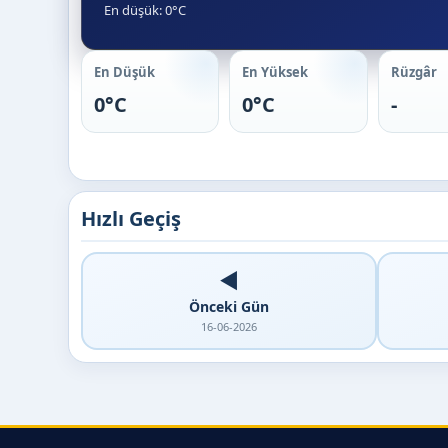
En düşük: 0°C
En Düşük
En Yüksek
Rüzgâr
0°C
0°C
-
Hızlı Geçiş
◀️
Önceki Gün
16-06-2026