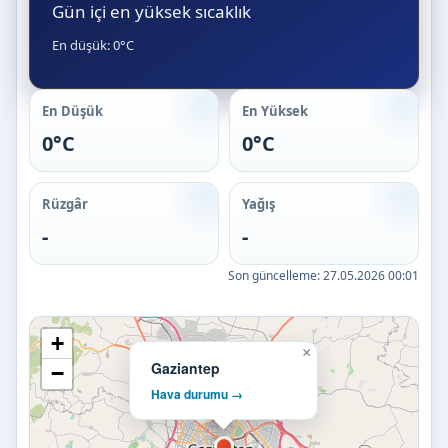
Gün içi en yüksek sıcaklık
En düşük: 0°C
En Düşük
En Yüksek
0°C
0°C
Rüzgâr
Yağış
-
-
Son güncelleme:
27.05.2026 00:01
+
×
Gaziantep
−
Hava durumu →