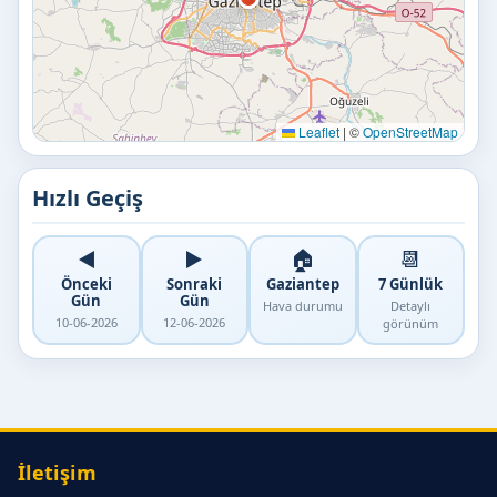
Leaflet
|
©
OpenStreetMap
Hızlı Geçiş
◀️
▶️
🏠
📆
Önceki
Sonraki
Gaziantep
7 Günlük
Gün
Gün
Hava durumu
Detaylı
10-06-2026
12-06-2026
görünüm
İletişim