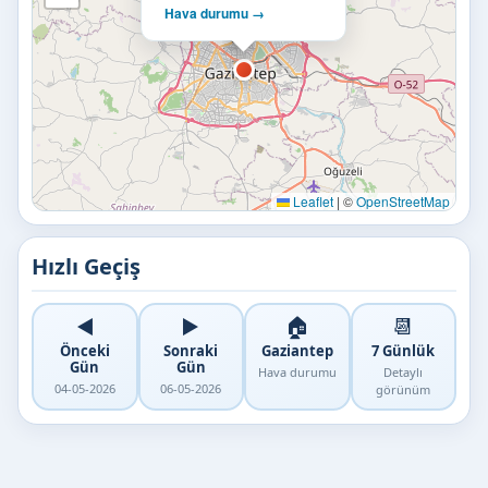
Hava durumu →
Leaflet
|
©
OpenStreetMap
Hızlı Geçiş
◀️
▶️
🏠
📆
Önceki
Sonraki
Gaziantep
7 Günlük
Gün
Gün
Hava durumu
Detaylı
04-05-2026
06-05-2026
görünüm