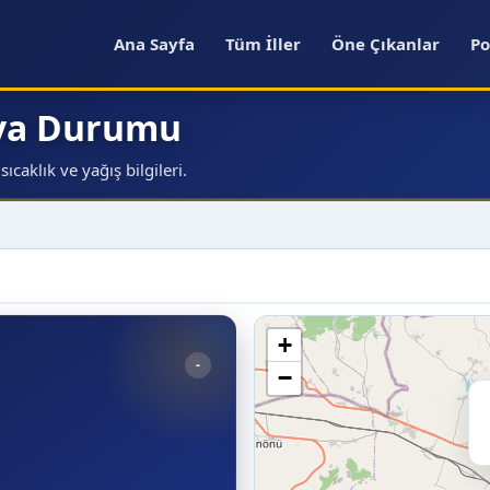
Ana Sayfa
Tüm İller
Öne Çıkanlar
Po
ava Durumu
caklık ve yağış bilgileri.
+
-
−