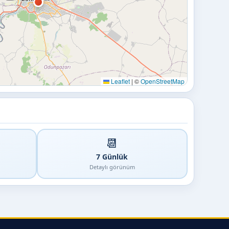
Leaflet
|
©
OpenStreetMap
📆
7 Günlük
Detaylı görünüm