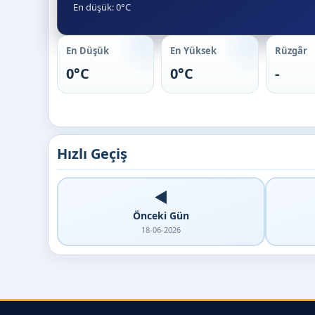
En düşük: 0°C
En Düşük
En Yüksek
Rüzgâr
0°C
0°C
-
Hızlı Geçiş
◀️
Önceki Gün
18-06-2026