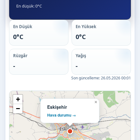
En düşük: 0°C
En Düşük
En Yüksek
0°C
0°C
Rüzgâr
Yağış
-
-
Son güncelleme:
26.05.2026 00:01
+
×
Eskişehir
−
Hava durumu →