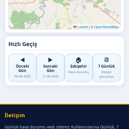
Leaflet
|
©
OpenStreetMap
Hızlı Geçiş
◀️
▶️
🏠
📆
Önceki
Sonraki
Eskişehir
7 Günlük
Gün
Gün
Hava durumu
Detaylı
09-06-2026
11-06-2026
görünüm
İletişim
Günlük hava durumu web sitemiz Kullanıcılarına Günlük, 7