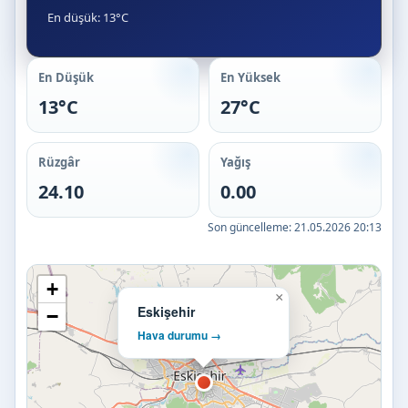
En düşük: 13°C
En Düşük
En Yüksek
13°C
27°C
Rüzgâr
Yağış
24.10
0.00
Son güncelleme:
21.05.2026 20:13
+
×
Eskişehir
−
Hava durumu →